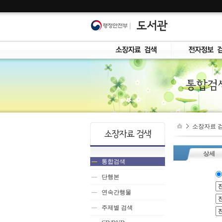
콘
텐
츠
바
로
가
기
소장자료 
상세
통합검색
단행본
연속간행물
주제별 검색