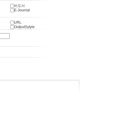
비도서
E-Journal
URL
OutputSytyle
상단바로가기