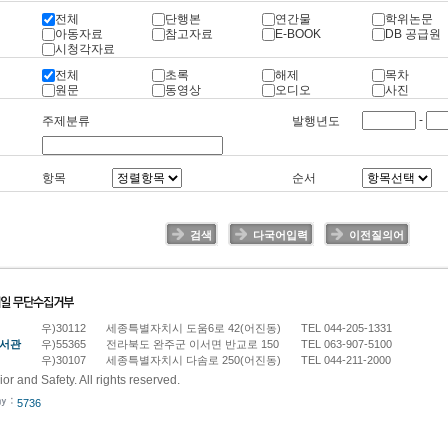
전체
단행본
연간물
학위논문
아동자료
참고자료
E-BOOK
DB 공급원
시청각자료
전체
초록
해제
목차
원문
동영상
오디오
사진
-
주제분류
발행년도
항목
순서
검색
다국어입력
이전질의어
우)30112
세종특별자치시 도움6로 42(어진동)
TEL 044-205-1331
도서관
우)55365
전라북도 완주군 이서면 반교로 150
TEL 063-907-5100
우)30107
세종특별자치시 다솜로 250(어진동)
TEL 044-211-2000
rior and Safety. All rights reserved.
5736