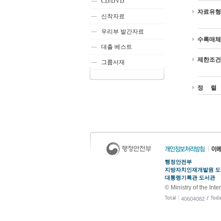
CD/DVD
자료유형
신착자료
우리부 발간자료
수록매체
대출 베스트
제한조건
그룹서재
정 렬
행정안전부
지방자치인재개발원 
대통령기록관 도서관
© Ministry of the Inte
40604082