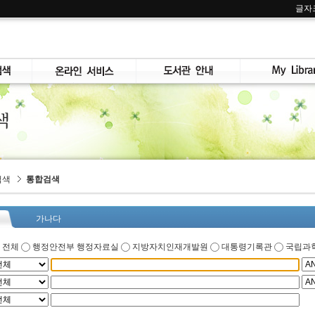
글자
검색
통합검색
가나다
전체
행정안전부 행정자료실
지방자치인재개발원
대통령기록관
국립과