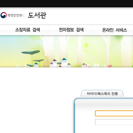
콘
텐
츠
바
로
가
기
아이디/패스워드 인증